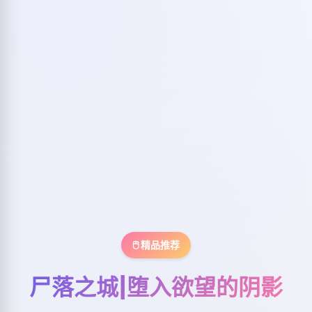
🖱️ 精品推荐
尸落之城|堕入欲望的阴影