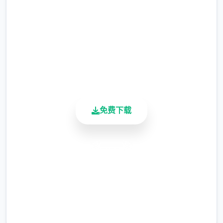
(5)优化UI，点击商店视窗外部即可退出商店。
2.3M+
(6)修復部分漫展混乱度事件提早触发的Bug。
总下载量
4.9/5
(7)修復偶像优衣唱歌小游戏音量无法控制的
用户评分
Bug。
900K+
活跃用户
(8)修復俄文版文字跑版问题。
游戏特色
免费下载
●12种以上多样丰富的小游戏与任务。
●超过60枚点阵图动画，与200个以上的差
安全下载
分。
高速安装
完全免费
客服支持