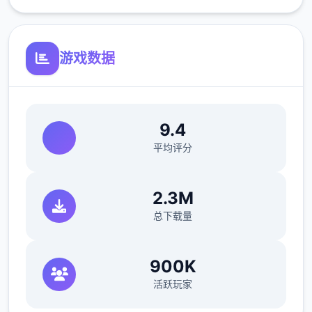
游戏数据
●共有三个主要场景，超过30个NPC。绝大部
分的女性NPC均可攻略。
9.4
●《NTR狂热》中的千穗与莉莉丝，以及许多
平均评分
由芒果派对发行的人气游戏中的角色都会以彩
蛋的形式登场。
2.3M
总下载量
900K
活跃玩家