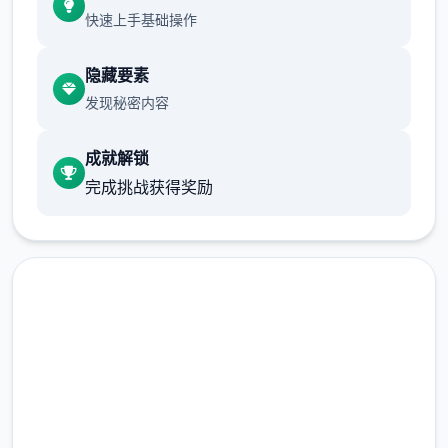
快速上手基础操作
(2)调整绝大部分小游戏的「跳过Skip」按
隐藏要素
钮，于游戏开始前即可点击跳过。
发现秘密内容
(3)修復开启背包有时会导致白屏的Bug。
成就解锁
(4)修復鼠标操控人物移动部分设备会出现人物
完成挑战获得奖励
闪烁的Bug。
点击下载 社群审查DX
完整版游戏，免费体验