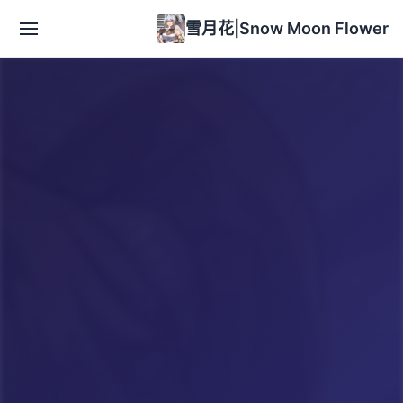
雪月花|Snow Moon Flower