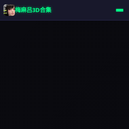
梅麻吕3D合集