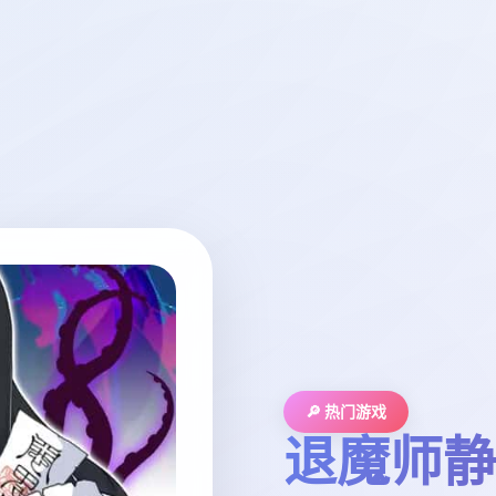
🔎 热门游戏
退魔师静