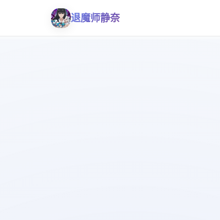
退魔师静奈