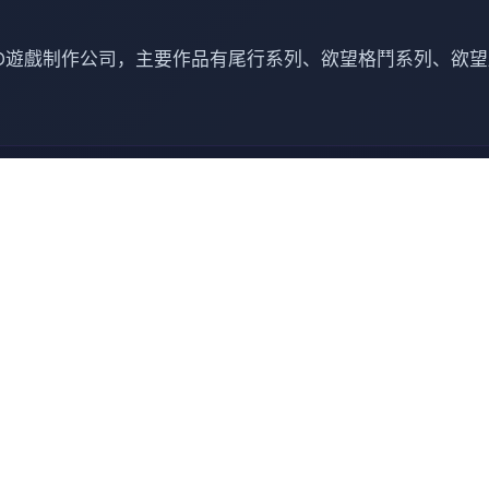
日本的一家知名3D遊戲制作公司，主要作品有尾行系列、欲望格鬥系
 润色版下载illusion|i社
体验最高品质的游戏体验