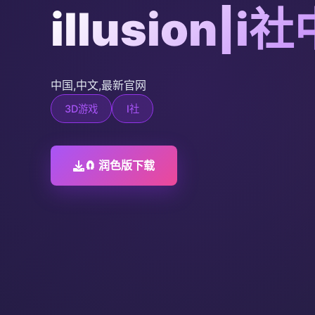
illusion|i
中国,中文,最新官网
3D游戏
I社
🧲 润色版下载