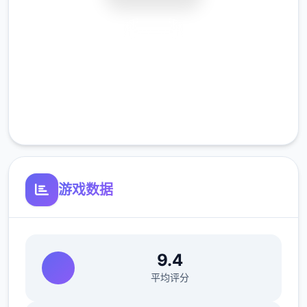
属性前期拉高，可以开剧情，前期城市和自己
安全下载
出生点多转转，很多エロ事件。
高速安装
如果一个人物经常冒出来，就多和他聊天，碰
到事件不要着急过剧情。
完全免费
客服支持
回头再来几次，图可能不一样.
游戏数据
另外卖曼陀罗、蒙.汗药的药店在和老道士好感
9.4
到5后，先对话。
平均评分
然后去你第一个去的城市，会开启。王府进门