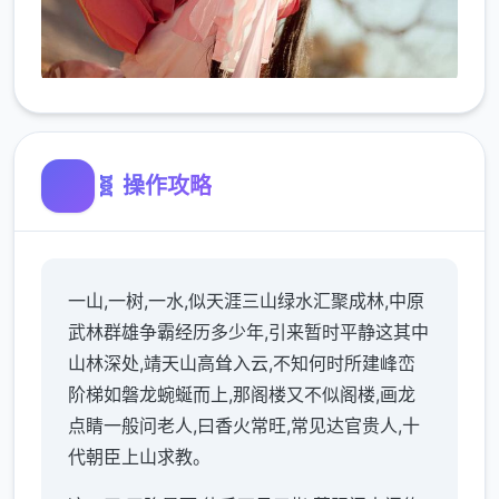
🧬 操作攻略
一山,一树,一水,似天涯三山绿水汇聚成林,中原
武林群雄争霸经历多少年,引来暂时平静这其中
山林深处,靖天山高耸入云,不知何时所建峰峦
阶梯如磐龙蜿蜒而上,那阁楼又不似阁楼,画龙
点睛一般问老人,曰香火常旺,常见达官贵人,十
代朝臣上山求教。