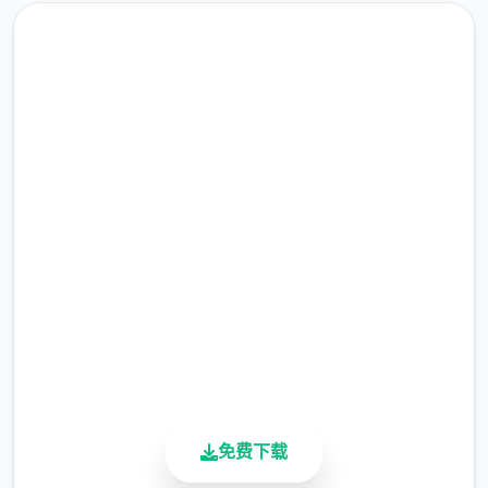
即刻下载 侠女逍遥录
游戏玩法：
完整版游戏，免费体验
2.3M+
总下载量
4.9/5
用户评分
900K+
活跃用户
这游戏有隐藏的好感系统，同一个人你可能需
免费下载
要多对话几次触发活动。