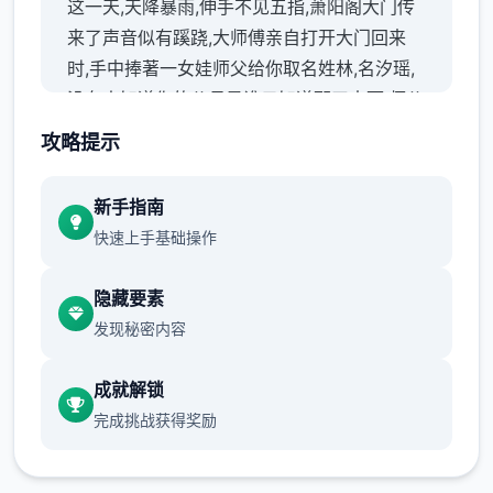
这一天,天降暴雨,伸手不见五指,萧阳阁大门传
来了声音似有蹊跷,大师傅亲自打开大门回来
时,手中捧著一女娃师父给你取名姓林,名汐瑶,
没有人知道你的父母是谁只知道那天大雨,师父
在山门口捡到了你后,把你当亲生女儿一样抚
攻略提示
养。
新手指南
之后便一直在靖天山上生活时光如水,岁月如梭
快速上手基础操作
你的聪明伶俐,嘴甜乖巧,师兄师姐都非常喜欢
你一下来到了7岁，这一天,师傅出了一道题, 来
隐藏要素
测试各位徒弟有没有天赋修习高深武功....
发现秘密内容
成就解锁
完成挑战获得奖励