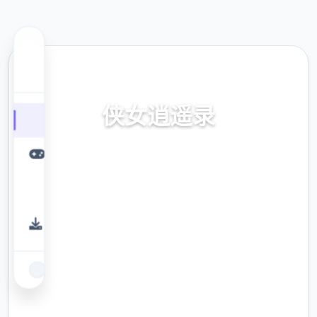
🛂 热门推荐
侠女逍遥录
Ver0.755中文版,官方入口
9.4
评分
2.3M
下载