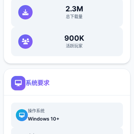
你买件最便宜的衣服就行。
2.3M
总下载量
游戏特点：
-近1000张精致唯美的武侠古风CG，引人入胜
900K
的沉浸代入感。
活跃玩家
-上百个以上的社保动态CG和视瓶，全部都是
步兵不骑马的。
系统要求
操作系统
Windows 10+
[color=deepskyblue]-[color=deepskyblue]