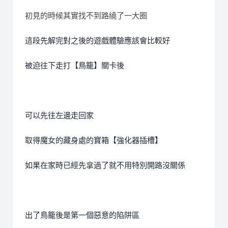
初見的時候其實找不到路繞了一大圈
這段先解完對之後的遊戲體驗應該會比較好
被迫往下走打【鳥籠】關卡後
可以先往左邊走回家
取得魔女的藏身處的寶箱【強化器插槽】
如果在家時已經先拿過了就不用特別開路沒關係
出了鳥籠後是第一個惡意的陷阱區