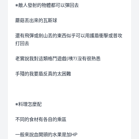
※敵人發射的物體都可以彈回去
蘑菇丟出來的瓦斯球
還有飛彈或劍山丟的東西似乎可以用護盾衝擊或普攻
打回去
老實說我對這類格鬥遊戲(咦?)沒有很熟悉
手殘的我要盾反真的太困難
※料理怎麼配
不同的食材有各自的乘區
一般來說血開頭的水果是加HP