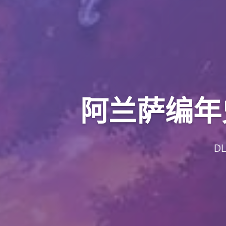
阿兰萨编年史：
D