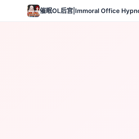
催眠OL后宫|Immoral Office Hypno