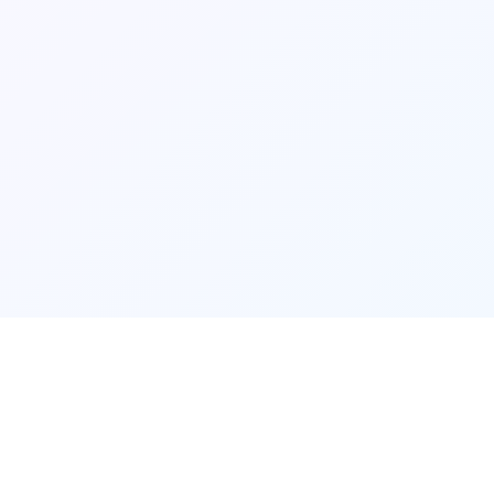
game介绍
💉
💉