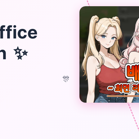
ffice
ch
✨
🎊