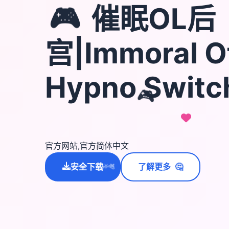
🎮
催眠OL后
宫|Immoral O
Hypno Swit
🎮
官方网站,官方简体中文
🤔
安全下载
了解更多
💫
✨
⭐