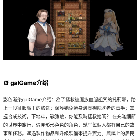
🧯 galGame介绍
影色渐染galGame介绍：為了拯救被魔族血脈詛咒的托莉娜，踏
上一段征服魔王的旅途；保護她免遭身邊虎視眈眈者的毒手；掌
握合成技術，下地牢，戰強敵，你能及時拯救她嗎？ 在充滿細節
的世界中旅行，遇見形形色色的角色，幾乎每個人都有自己的故
事和任務。通過製作物品和升級裝備來提升實力。與鎮上的居民