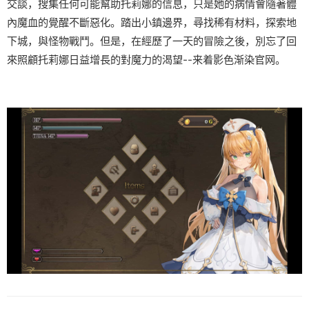
交談，搜集任何可能幫助托莉娜的信息，只是她的病情會隨著體
內魔血的覺醒不斷惡化。踏出小鎮邊界，尋找稀有材料，探索地
下城，與怪物戰鬥。但是，在經歷了一天的冒險之後，別忘了回
來照顧托莉娜日益增長的對魔力的渴望--来着影色渐染官网。